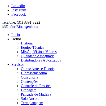
LinkedIn
Instagram
Facebook
Telefone: (31) 3391-3222
Início
Deflor
História
Equipe Técnica
Missão, Visão e Valores
Qualidade Assegurada
Distribuidores Autorizados
Serviços
Obras: Antes e Depois
Hidrossemeadura
Consultoria
Contenções
Controle de Erosões
Drenagem
Paliçada de Madeira
Solo Ancorado
Terraplanagem