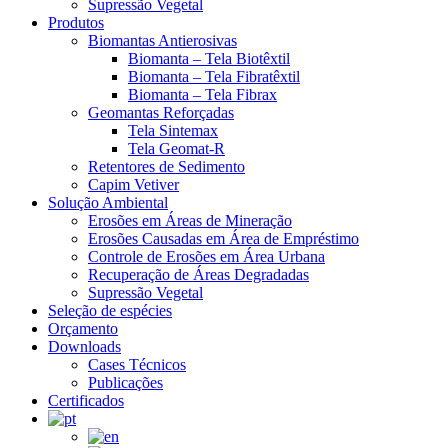
Supressão Vegetal
Produtos
Biomantas Antierosivas
Biomanta – Tela Biotêxtil
Biomanta – Tela Fibratêxtil
Biomanta – Tela Fibrax
Geomantas Reforçadas
Tela Sintemax
Tela Geomat-R
Retentores de Sedimento
Capim Vetiver
Solução Ambiental
Erosões em Áreas de Mineração
Erosões Causadas em Área de Empréstimo
Controle de Erosões em Área Urbana
Recuperação de Áreas Degradadas
Supressão Vegetal
Seleção de espécies
Orçamento
Downloads
Cases Técnicos
Publicações
Certificados