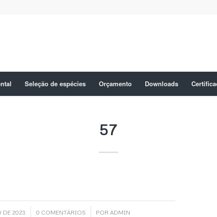
ntal
Seleção de espécies
Orçamento
Downloads
Certific
57
/
/
 DE 2023
0 COMENTÁRIOS
POR
ADMIN