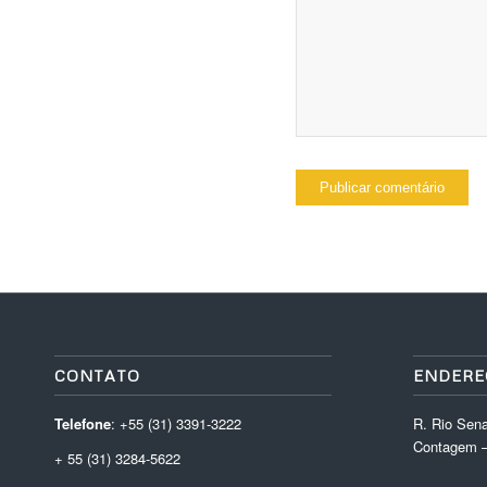
CONTATO
ENDERE
Telefone
: +55 (31) 3391-3222
R. Rio Sena
Contagem –
+ 55 (31) 3284-5622